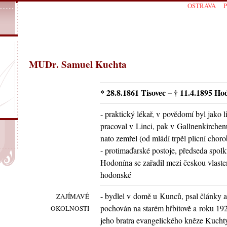
OSTRAVA
MUDr. Samuel Kuchta
* 28.8.1861 Tisovec – † 11.4.1895 Ho
- praktický lékař, v povědomí byl jako l
pracoval v Linci, pak v Gallnenkirchen
nato zemřel (od mládí trpěl plicní chor
- protimaďarské postoje, předseda spol
Hodonína se zařadil mezi českou vlaste
hodonské
- bydlel v domě u Kunců, psal články a 
ZAJÍMAVÉ
pochován na starém hřbitově a roku 192
OKOLNOSTI
jeho bratra evangelického kněze Kuchty