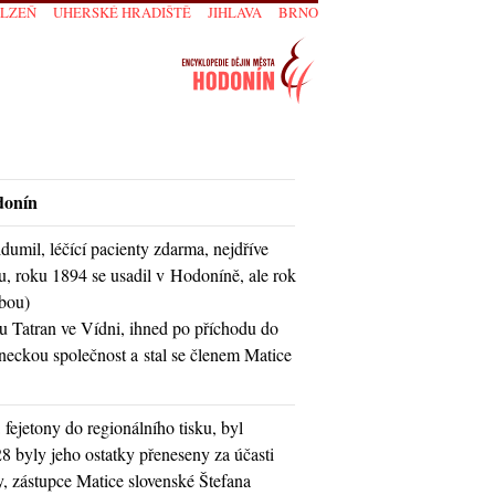
PLZEŇ
UHERSKÉ HRADIŠTĚ
JIHLAVA
BRNO
donín
idumil, léčící pacienty zdarma, nejdříve
u, roku 1894 se usadil v Hodoníně, ale rok
obou)
ku Tatran ve Vídni, ihned po příchodu do
neckou společnost a stal se členem Matice
fejetony do regionálního tisku, byl
8 byly jeho ostatky přeneseny za účasti
, zástupce Matice slovenské Štefana