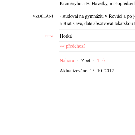
Krčméryho a E. Havelky, místopředsed
- studoval na gymnáziu v Revúci a po 
VZDĚLÁNÍ
a Bratislavě, dále absolvoval lékařskou 
Horká
autor
«« předchozí
Nahoru
·
Zpět
·
Tisk
Aktualizováno: 15. 10. 2012