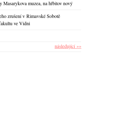
y Masarykova muzea, na hřbitov nový
jeho zrušení v Rimavské Sobotě
fakultu ve Vídni
následující »»