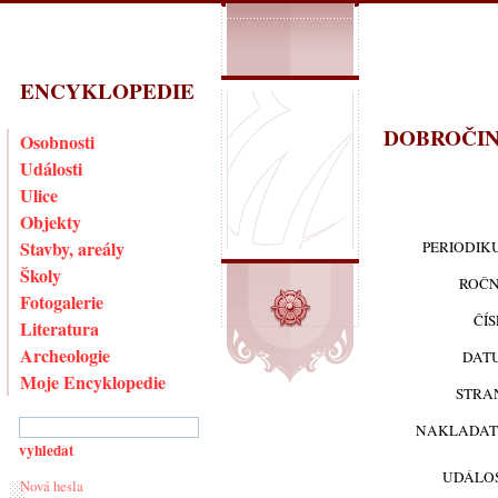
ENCYKLOPEDIE
DOBROČIN
Osobnosti
Události
Ulice
Objekty
Stavby, areály
PERIODIK
Školy
ROČN
Fotogalerie
ČÍ
Literatura
Archeologie
DAT
Moje Encyklopedie
STRA
NAKLADAT
UDÁLOS
Nová hesla