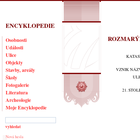
ENCYKLOPEDIE
ROZMARÝ
Osobnosti
Události
Ulice
KATAS
Objekty
Stavby, areály
VZNIK NÁZ
Školy
UL
Fotogalerie
21. STOL
Literatura
Archeologie
Moje Encyklopedie
Nová hesla