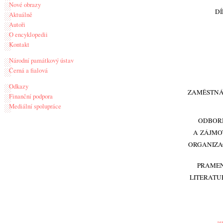
Nové obrazy
DÍ
Aktuálně
Autoři
O encyklopedii
Kontakt
Národní památkový ústav
Černá a fialová
Odkazy
ZAMĚSTNÁ
Finanční podpora
Mediální spolupráce
ODBOR
A ZÁJMO
ORGANIZA
PRAMEN
LITERATU
au