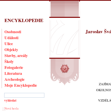
ENCYKLOPEDIE
Jaroslav Šv
Osobnosti
Události
Ulice
Objekty
Stavby, areály
Školy
Fotogalerie
Literatura
Archeologie
ZAJÍMA
Moje Encyklopedie
OKOLNOS
VZDĚLÁ
Nová hesla