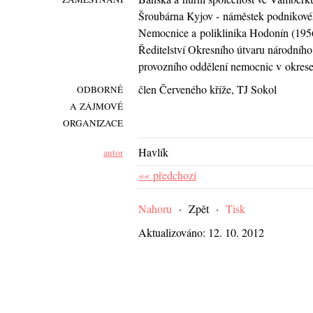
Šroubárna Kyjov - náměstek podnikovéh
Nemocnice a poliklinika Hodonín (195
Ředitelství Okresního útvaru národníh
provozního oddělení nemocnic v okres
člen Červeného kříže, TJ Sokol
ODBORNÉ
A ZÁJMOVÉ
ORGANIZACE
Havlík
autor
«« předchozí
Nahoru
·
Zpět
·
Tisk
Aktualizováno: 12. 10. 2012