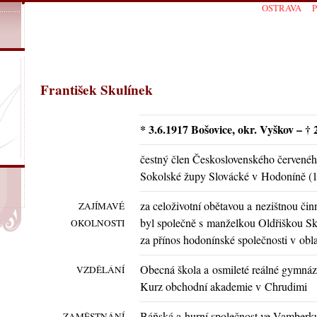
OSTRAVA
František Skulínek
* 3.6.1917 Bošovice, okr. Vyškov – † 
čestný člen Československého červeného
Sokolské župy Slovácké v Hodoníně (
za celoživotní obětavou a nezištnou či
ZAJÍMAVÉ
byl společně s manželkou Oldřiškou 
OKOLNOSTI
za přínos hodonínské společnosti v oblas
Obecná škola a osmileté reálné gymná
VZDĚLÁNÍ
Kurz obchodní akademie v Chrudimi
Báňská a hurní společnost ve Vamberk
ZAMĚSTNÁNÍ