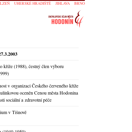
PLZEŇ
UHERSKÉ HRADIŠTĚ
JIHLAVA
BRNO
27.3.2003
 kříže (1988), čestný člen výboru
1999)
nnost v organizaci Českého červeného kříže
Skulínkovou oceněn Cenou města Hodonína
ti sociální a zdravotní péče
zium v Tišnově
u (1940-1950)