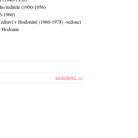
o ředitele (1950-1956)
6-1960)
o zdraví v Hodoníně (1960-1978) -vedoucí
e Hodonín
následující »»