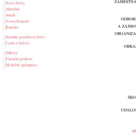
ZAMĚSTNÁ
Nové obrazy
Aktuálně
Autoři
ODBOR
O encyklopedii
A ZÁJMO
Kontakt
ORGANIZA
Národní památkový ústav
Černá a fialová
OBRA
Odkazy
Finanční podpora
Mediální spolupráce
ŠKO
UDÁLOS
au