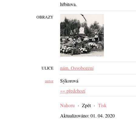
hřbitova.
OBRAZY
nám. Osvobození
ULICE
Sýkorová
autor
«« předchozí
Nahoru
·
Zpět
·
Tisk
Aktualizováno: 01. 04. 2020