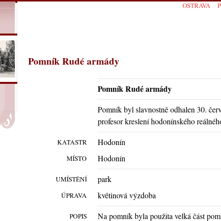
OSTRAVA
Pomník Rudé armády
Pomník Rudé armády
Pomník byl slavnostně odhalen 30. če
profesor kreslení hodonínského reálné
Hodonín
KATASTR
Hodonín
MÍSTO
park
UMÍSTĚNÍ
květinová výzdoba
ÚPRAVA
Na pomník byla použita velká část pom
POPIS