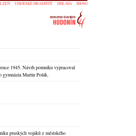
PLZEŇ
UHERSKÉ HRADIŠTĚ
JIHLAVA
BRNO
rvence 1945. Návrh pomníku vypracoval
ho gymnázia Martin Polák.
níku pruských vojáků z městského