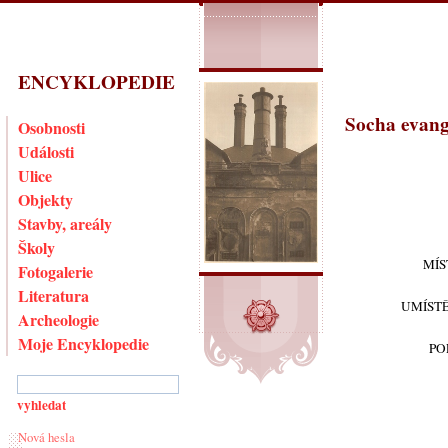
ENCYKLOPEDIE
Socha evang
Osobnosti
Události
Ulice
Objekty
Stavby, areály
Školy
MÍS
Fotogalerie
Literatura
UMÍST
Archeologie
Moje Encyklopedie
PO
Nová hesla