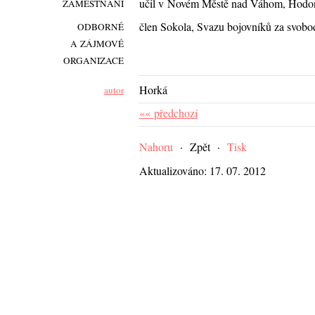
učil v Novém Městě nad Váhom, Hodon
ZAMĚSTNÁNÍ
člen Sokola, Svazu bojovníků za svobo
ODBORNÉ
A ZÁJMOVÉ
ORGANIZACE
Horká
autor
«« předchozí
Nahoru
·
Zpět
·
Tisk
Aktualizováno: 17. 07. 2012