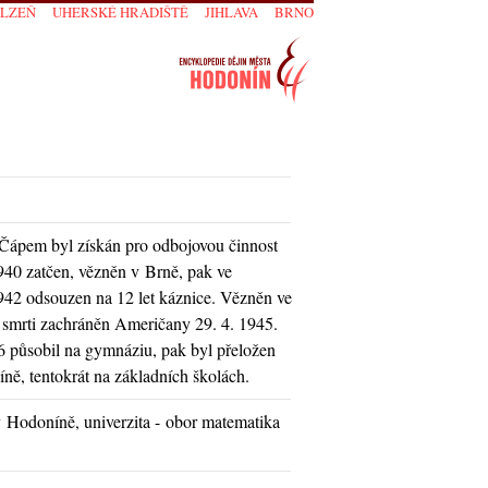
PLZEŇ
UHERSKÉ HRADIŠTĚ
JIHLAVA
BRNO
 Čápem byl získán pro odbojovou činnost
940 zatčen, vězněn v Brně, pak ve
942 odsouzen na 12 let káznice. Vězněn ve
 smrti zachráněn Američany 29. 4. 1945.
6 působil na gymnáziu, pak byl přeložen
ně, tentokrát na základních školách.
v Hodoníně, univerzita - obor matematika