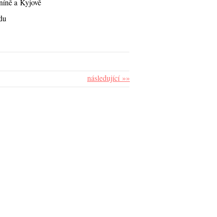
íně a Kyjově
du
následující »»