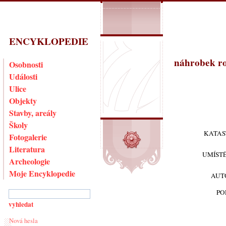
ENCYKLOPEDIE
náhrobek ro
Osobnosti
Události
Ulice
Objekty
Stavby, areály
Školy
KATAS
Fotogalerie
Literatura
UMÍST
Archeologie
Moje Encyklopedie
AUT
PO
Nová hesla